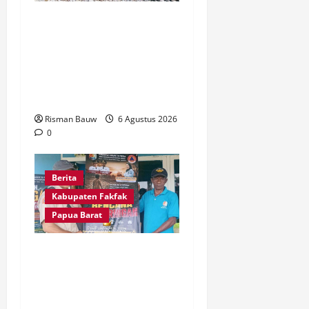
Kapolres Fakfak, AKBP
Naim Ishak Hadiri Doa
Syukuran 666 Tahun
Masuknya Agama Islam di
Tanah Papua
Risman Bauw
6 Agustus 2026
0
Berita
Kabupaten Fakfak
Papua Barat
Kepala Kampung Otoweri
Apresiasi Langkah BPBD
Fakfak Edukasi Warga