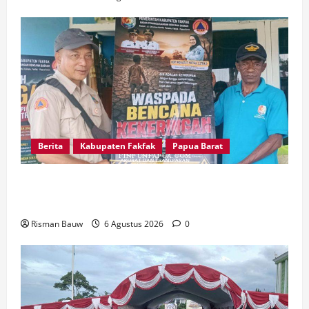
Berita
Kabupaten Fakfak
Papua Barat
Kepala Kampung Otoweri Apresiasi Langkah
BPBD Fakfak Edukasi Warga Hadapi Kekeringan
Risman Bauw
6 Agustus 2026
0