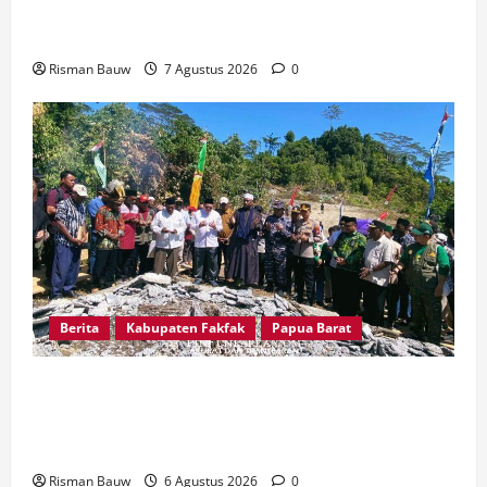
dan Forkopimda Ziarah ke Situs Bersejarah
Kampung Gar
Risman Bauw
7 Agustus 2026
0
Berita
Kabupaten Fakfak
Papua Barat
Kapolres Fakfak, AKBP Naim Ishak Hadiri Doa
Syukuran 666 Tahun Masuknya Agama Islam di
Tanah Papua
Risman Bauw
6 Agustus 2026
0