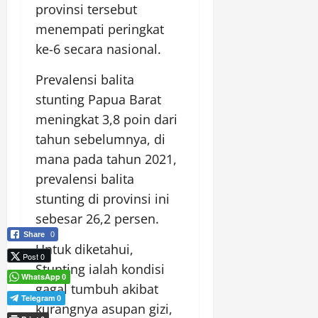
provinsi tersebut
menempati peringkat
ke-6 secara nasional.
Prevalensi balita
stunting Papua Barat
meningkat 3,8 poin dari
tahun sebelumnya, di
mana pada tahun 2021,
prevalensi balita
stunting di provinsi ini
sebesar 26,2 persen.
Share
0
Untuk diketahui,
Post 0
Stunting ialah kondisi
WhatsApp
0
gagal tumbuh akibat
Telegram
0
kurangnya asupan gizi,