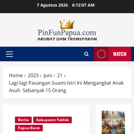
Skip
7 Agustus 2026
6:12:07 AM
to
content
WATCH
Primary
Menu
Home
2023
Juni
21
Lagi-lagi Pasangan Suami Istri Ini Mengangkat Anak
Asuh Sebanyak 15 Orang
Berita
Kabupaten Fakfak
Papua Barat