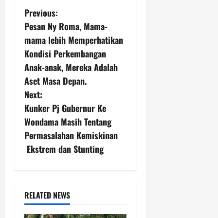
P
Previous:
Pesan Ny Roma, Mama-
o
mama lebih Memperhatikan
s
Kondisi Perkembangan
Anak-anak, Mereka Adalah
t
Aset Masa Depan.
n
Next:
Kunker Pj Gubernur Ke
a
Wondama Masih Tentang
v
Permasalahan Kemiskinan
Ekstrem dan Stunting
i
g
a
RELATED NEWS