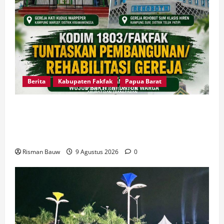
Berita
Kabupaten Fakfak
Papua Barat
Dandim Fakfak Wahlin Rahman Tegaskan TNI
Hadir untuk Rakyat, Dua Gereja Rampung
Direhabilitasi
Risman Bauw
9 Agustus 2026
0