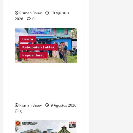
Semester I 2026
Risman Bauw
10 Agustus
2026
0
Berita
Kabupaten Fakfak
Papua Barat
Pertama Kali Jadi Lokasi
KKN STIA, Kepala
Kampung Otoweri: Ini
Berkat bagi Kami
Risman Bauw
9 Agustus 2026
0