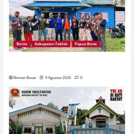
Berita
Kabupaten Fakfak
Papua Barat
Pertama Kali Jadi Lokasi KKN STIA, Kepala
Kampung Otoweri: Ini Berkat bagi Kami
Risman Bauw
9 Agustus 2026
0