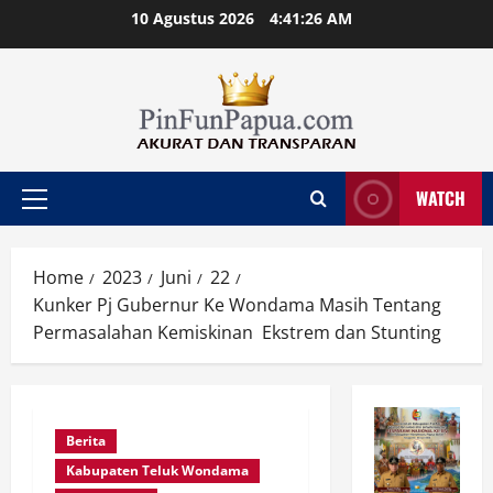
Skip
10 Agustus 2026
4:41:26 AM
to
content
WATCH
Primary
Menu
Home
2023
Juni
22
Kunker Pj Gubernur Ke Wondama Masih Tentang
Permasalahan Kemiskinan Ekstrem dan Stunting
Berita
Kabupaten Teluk Wondama