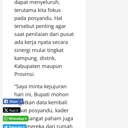
dapat menyeluruh,
terutama kita fokus
pada posyandu. Hal
tersebut penting agar
saat penilaian dari pusat
ada kerja nyata secara
sinergi mulai tingkat
kampung, distrik,
Kabupaten maupun
Provinsi.
“Saya minta kejujuran
hari ini, Bupati mohon
ingatkan data kembali
Share
0
lewat posyandu, kader
Post 0
yang sangat paham juga
WhatsApp
0
agar mereka dari rumah
Telegram
0