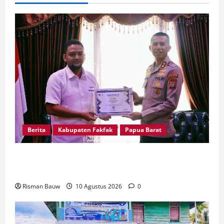
Berita
Kabupaten Fakfak
Papua Barat
Jaga Amanah Negara, Polres Fakfak Raih
Peringkat I IKPA Semester I 2026
Risman Bauw
10 Agustus 2026
0