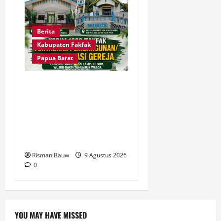
Berita
Kabupaten Fakfak
Papua Barat
Dandim Fakfak Wahlin
Rahman Tegaskan TNI
Hadir untuk Rakyat, Dua
Gereja Rampung
Direhabilitasi
Risman Bauw
9 Agustus 2026
0
YOU MAY HAVE MISSED