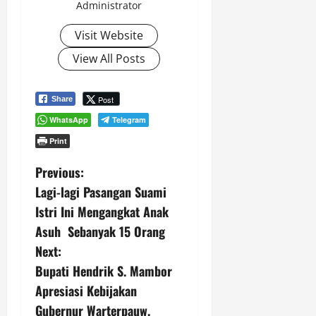
Administrator
Visit Website
View All Posts
Post
Share
WhatsApp
Telegram
Print
P
Previous:
Lagi-lagi Pasangan Suami
o
Istri Ini Mengangkat Anak
s
Asuh Sebanyak 15 Orang
Next:
t
Bupati Hendrik S. Mambor
n
Apresiasi Kebijakan
Gubernur Warterpauw.