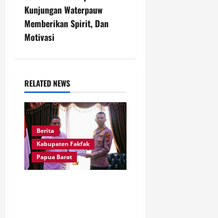
a
Kunjungan Waterpauw
v
Memberikan Spirit, Dan
Motivasi
i
g
a
RELATED NEWS
t
i
Berita
o
Kabupaten Fakfak
Papua Barat
n
Jaga Amanah Negara,
Polres Fakfak Raih
Peringkat I IKPA