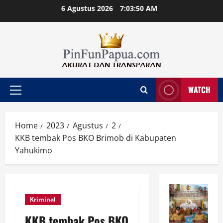
Skip
6 Agustus 2026
7:03:50 AM
to
content
WATCH
Primary
Menu
Home
2023
Agustus
2
KKB tembak Pos BKO Brimob di Kabupaten
Yahukimo
Kriminal
KKB tembak Pos BKO