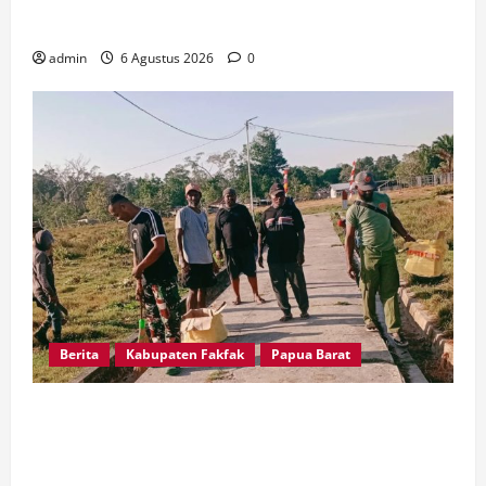
dan Bangun Peradaban
admin
6 Agustus 2026
0
Berita
Kabupaten Fakfak
Papua Barat
Babinsa dan Warga Kampung Otoweri Gotong
Royong Bersihkan Lingkungan Sambut HUT ke-
81 RI