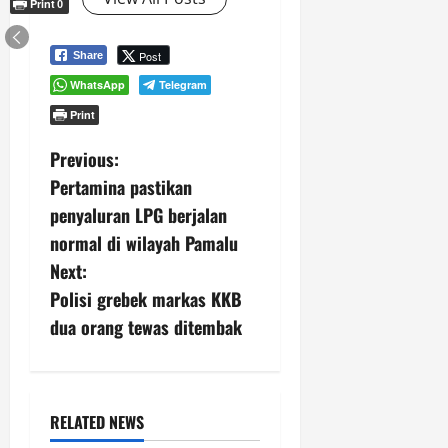
Print
0
Post
Share
WhatsApp
Telegram
Print
P
Previous:
Pertamina pastikan
o
penyaluran LPG berjalan
s
normal di wilayah Pamalu
Next:
t
Polisi grebek markas KKB
n
dua orang tewas ditembak
a
v
RELATED NEWS