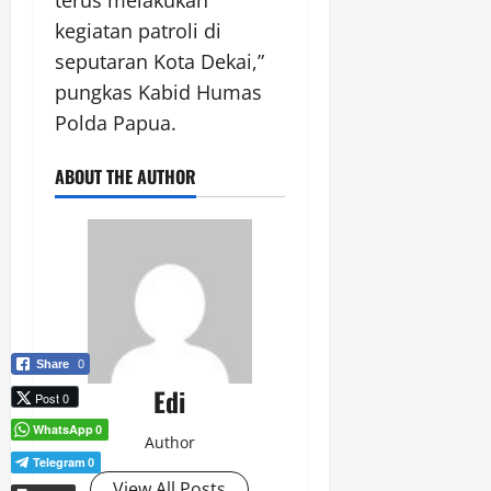
kegiatan patroli di
seputaran Kota Dekai,”
pungkas Kabid Humas
Polda Papua.
ABOUT THE AUTHOR
Share
0
Edi
Post 0
WhatsApp
0
Author
Telegram
0
View All Posts