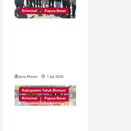
Kriminal
Papua Barat
Pemuda Sanggeng Beri
Kejutan di Hari
Bhayangkara ke-80, Aksi
Palang Jalan Berujung
Ucapan Selamat untuk
Polri
Janu Khisan
1 Juli 2026
Kabupaten Teluk Bintuni
Kriminal
Papua Barat
Dinilai Tak Demokratis,
Sesepuh Pakuwojo Teluk
Bintuni Tolak Hasil Musda