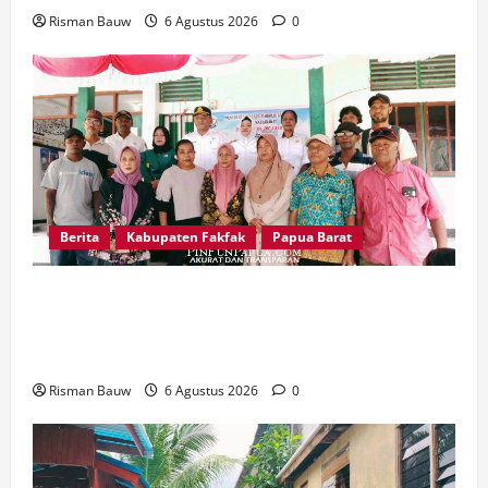
Risman Bauw
6 Agustus 2026
0
Berita
Kabupaten Fakfak
Papua Barat
Pemkab Fakfak Salurkan Drum Air dan Mesin
Babat Rumput, Perkuat Ketahanan Air Bersih
dan Kebersihan Lingkungan
Risman Bauw
6 Agustus 2026
0