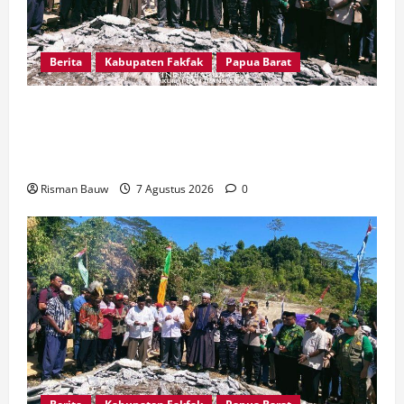
Berita
Kabupaten Fakfak
Papua Barat
Sambut Puncak 666 Tahun Islam, Bupati Fakfak
dan Forkopimda Ziarah ke Situs Bersejarah
Kampung Gar
Risman Bauw
7 Agustus 2026
0