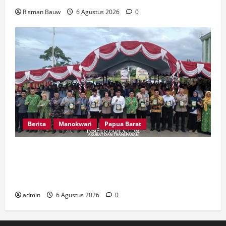
Risman Bauw
6 Agustus 2026
0
Berita
Manokwari
Papua Barat
Peringatan 666 Tahun Islam di Tanah Papua,
MUI Papua Barat Ajak Umat Perkuat Toleransi
dan Bangun Peradaban
admin
6 Agustus 2026
0