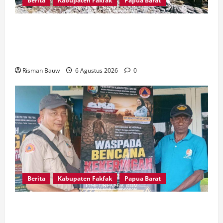
Berita
Kabupaten Fakfak
Papua Barat
Kapolres Fakfak, AKBP Naim Ishak Hadiri Doa
Syukuran 666 Tahun Masuknya Agama Islam di
Tanah Papua
Risman Bauw
6 Agustus 2026
0
Berita
Kabupaten Fakfak
Papua Barat
Kepala Kampung Otoweri Apresiasi Langkah
BPBD Fakfak Edukasi Warga Hadapi Kekeringan