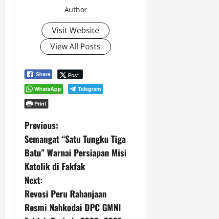
Author
Visit Website
View All Posts
Post
Share
WhatsApp
Telegram
Print
P
Previous:
Semangat “Satu Tungku Tiga
o
Batu” Warnai Persiapan Misi
s
Katolik di Fakfak
Next:
t
Revosi Peru Rahanjaan
n
Resmi Nahkodai DPC GMNI