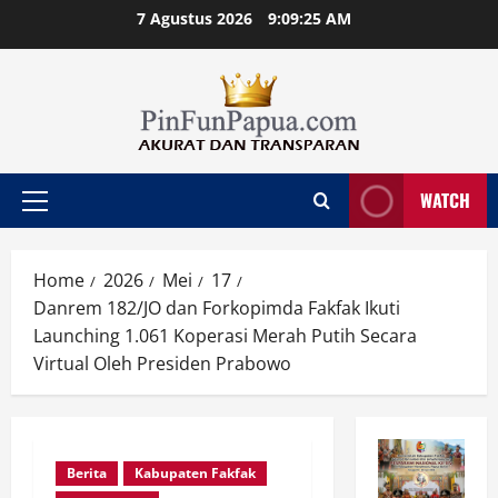
Skip
7 Agustus 2026
9:09:26 AM
to
content
WATCH
Primary
Menu
Home
2026
Mei
17
Danrem 182/JO dan Forkopimda Fakfak Ikuti
Launching 1.061 Koperasi Merah Putih Secara
Virtual Oleh Presiden Prabowo
Berita
Kabupaten Fakfak