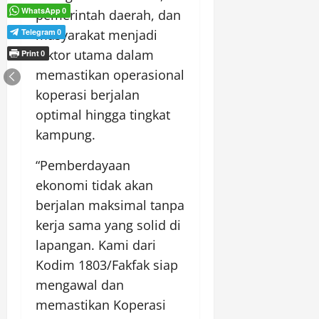
WhatsApp
0
pemerintah daerah, dan
Telegram
masyarakat menjadi
0
faktor utama dalam
Print
0
memastikan operasional
koperasi berjalan
optimal hingga tingkat
kampung.
“Pemberdayaan
ekonomi tidak akan
berjalan maksimal tanpa
kerja sama yang solid di
lapangan. Kami dari
Kodim 1803/Fakfak siap
mengawal dan
memastikan Koperasi