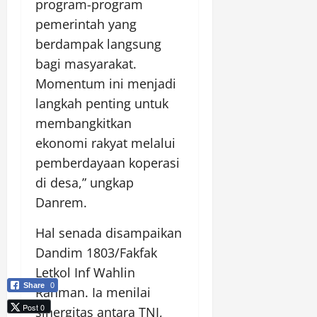
program-program
pemerintah yang
berdampak langsung
bagi masyarakat.
Momentum ini menjadi
langkah penting untuk
membangkitkan
ekonomi rakyat melalui
pemberdayaan koperasi
di desa,” ungkap
Danrem.
Hal senada disampaikan
Dandim 1803/Fakfak
Letkol Inf Wahlin
Share
0
Rahman. Ia menilai
Post 0
sinergitas antara TNI,