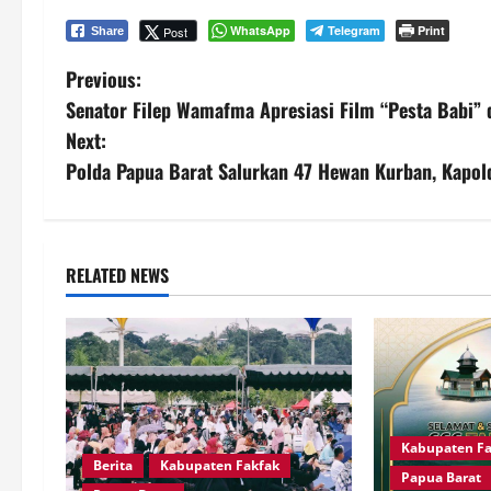
WhatsApp
Telegram
Print
Post
Share
P
Previous:
Senator Filep Wamafma Apresiasi Film “Pesta Babi”
o
Next:
s
Polda Papua Barat Salurkan 47 Hewan Kurban, Kapold
t
n
RELATED NEWS
a
v
i
g
Kabupaten Fa
Berita
Kabupaten Fakfak
Papua Barat