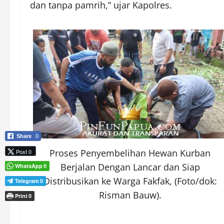
dan tanpa pamrih,” ujar Kapolres.
Share
0
Proses Penyembelihan Hewan Kurban
Post 0
Berjalan Dengan Lancar dan Siap
WhatsApp
0
Distribusikan ke Warga Fakfak, (Foto/dok:
Telegram
0
Risman Bauw).
Print
0