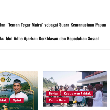
 dan “Teman Tegar Maira” sebagai Suara Kemanusiaan Papua
a: Idul Adha Ajarkan Keikhlasan dan Kepedulian Sosial
Berita
Kabupaten Fakfak
Papua Barat
kfak
Opini