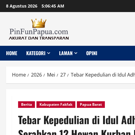
Skip
8 Agustus 2026
5:06:47 AM
to
content
HOME
KATEGORI
LAMAN
OPINI
Home
2026
Mei
27
Tebar Kepedulian di Idul A
Berita
Kabupaten Fakfak
Papua Barat
Tebar Kepedulian di Idul Ad
Serahkan 12 Hewan Kurban 