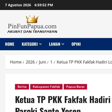
Skip
7 Agustus 2026
6:59:53 PM
to
content
HOME
KATEGORI
LAMAN
OPINI
Home
2026
Juni
1
Ketua TP PKK Fakfak Hadiri 
Berita
Kabupaten Fakfak
Papua Barat
Ketua TP PKK Fakfak Hadiri
Paroki Santo Yosep