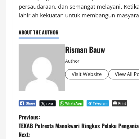
persaudaraan, dan semangat melayani. Ketik
lahirlah kekuatan untuk membangun masyaraka
ABOUT THE AUTHOR
Risman Bauw
Author
Visit Website
View All P
WhatsApp
Telegram
Print
Post
Share
P
Previous:
TEKAB Polresta Manokwari Ringkus Pelaku Penganiay
o
Next: