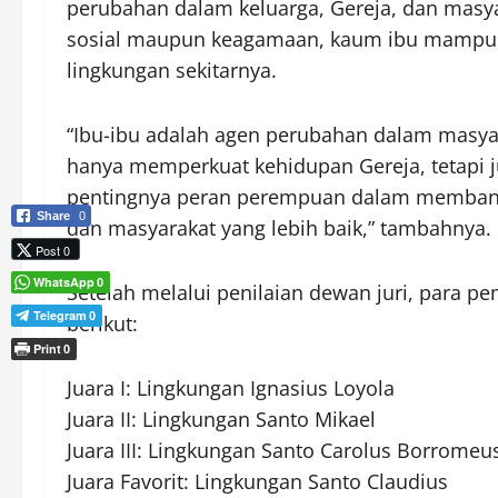
perubahan dalam keluarga, Gereja, dan masyar
sosial maupun keagamaan, kaum ibu mampu me
lingkungan sekitarnya.
“Ibu-ibu adalah agen perubahan dalam masyara
hanya memperkuat kehidupan Gereja, tetapi 
pentingnya peran perempuan dalam membangu
Share
0
dan masyarakat yang lebih baik,” tambahnya.
Post 0
WhatsApp
0
Setelah melalui penilaian dewan juri, para
Telegram
0
berikut:
Print
0
Juara I: Lingkungan Ignasius Loyola
Juara II: Lingkungan Santo Mikael
Juara III: Lingkungan Santo Carolus Borromeu
Juara Favorit: Lingkungan Santo Claudius