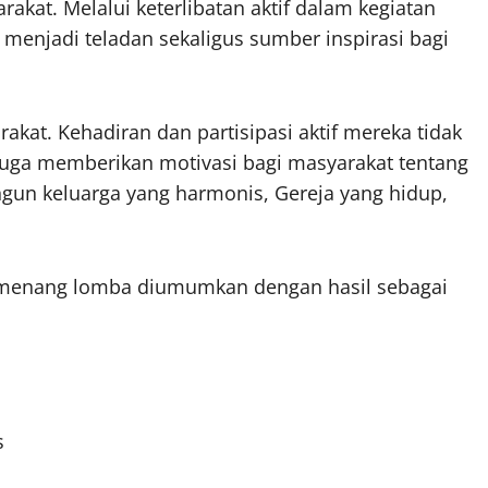
akat. Melalui keterlibatan aktif dalam kegiatan
njadi teladan sekaligus sumber inspirasi bagi
kat. Kehadiran dan partisipasi aktif mereka tidak
juga memberikan motivasi bagi masyarakat tentang
n keluarga yang harmonis, Gereja yang hidup,
 pemenang lomba diumumkan dengan hasil sebagai
s