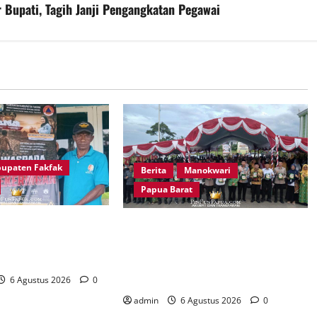
 Bupati, Tagih Janji Pengangkatan Pegawai
upaten Fakfak
Berita
Manokwari
Papua Barat
g Otoweri Apresiasi
Peringatan 666 Tahun Islam di
Fakfak Edukasi
Tanah Papua, MUI Papua Barat Ajak
Kekeringan
Umat Perkuat Toleransi dan
Bangun Peradaban
6 Agustus 2026
0
admin
6 Agustus 2026
0