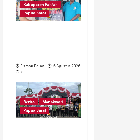
Kabupaten Fakfak
Papua Barat
Kepala Kampung Otoweri
Apresiasi Langkah BPBD
Fakfak Edukasi Warga
Hadapi Kekeringan
Risman Bauw
6 Agustus 2026
0
Berita
Manokwari
Papua Barat
Peringatan 666 Tahun
Islam di Tanah Papua, MUI