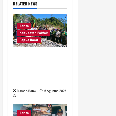
g
RELATED NEWS
a
t
Berita
i
Kabupaten Fakfak
Papua Barat
o
Kapolres Fakfak, AKBP
n
Naim Ishak Hadiri Doa
Syukuran 666 Tahun
Masuknya Agama Islam di
Tanah Papua
Risman Bauw
6 Agustus 2026
0
Berita