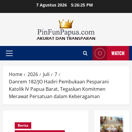
Skip
7 Agustus 2026
5:26:26 PM
to
content
WATCH
Primary
Menu
Home
2026
Juli
7
Danrem 182/JO Hadiri Pembukaan Pesparani
Katolik IV Papua Barat, Tegaskan Komitmen
Merawat Persatuan dalam Keberagaman
Berita