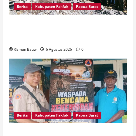
Berita
Kabupaten Fakfak
Papua Barat
Kapolres Fakfak, AKBP Naim Ishak Hadiri Doa
Syukuran 666 Tahun Masuknya Agama Islam di
Tanah Papua
Risman Bauw
6 Agustus 2026
0
Berita
Kabupaten Fakfak
Papua Barat
Kepala Kampung Otoweri Apresiasi Langkah