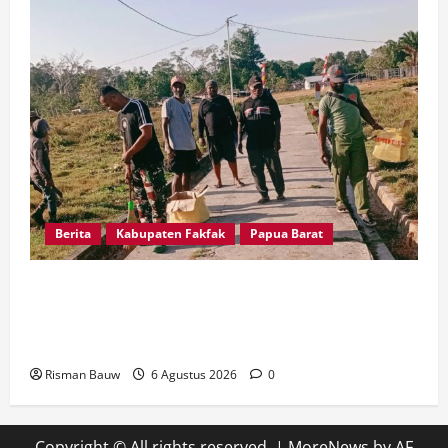
Berita
Kabupaten Fakfak
Papua Barat
Babinsa dan Warga Kampung Otoweri Gotong
Royong Bersihkan Lingkungan Sambut HUT ke-
81 RI
Risman Bauw
6 Agustus 2026
0
Copyright © All rights reserved.
|
MoreNews
by AF