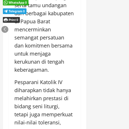
WhatsApp
0
serta tamu undangan
Telegram
0
dari berbagai kabupaten
Print
di Papua Barat
0
mencerminkan
semangat persatuan
dan komitmen bersama
untuk menjaga
kerukunan di tengah
keberagaman.
Pesparani Katolik IV
diharapkan tidak hanya
melahirkan prestasi di
bidang seni liturgi,
tetapi juga memperkuat
nilai-nilai toleransi,