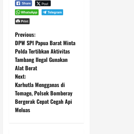
Post
Share
WhatsApp
Telegram
Print
P
Previous:
DPW SPI Papua Barat Minta
o
Polda Tertibkan Aktivitas
s
Tambang Ilegal Gunakan
Alat Berat
t
Next:
n
Karhutla Mengganas di
Tomage, Polsek Bomberay
a
Bergerak Cepat Cegah Api
v
Meluas
i