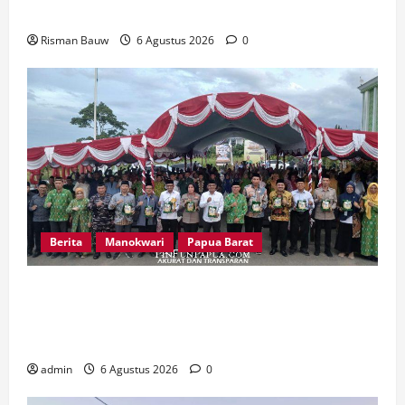
BPBD Fakfak Edukasi Warga Hadapi Kekeringan
Risman Bauw
6 Agustus 2026
0
Berita
Manokwari
Papua Barat
Peringatan 666 Tahun Islam di Tanah Papua,
MUI Papua Barat Ajak Umat Perkuat Toleransi
dan Bangun Peradaban
admin
6 Agustus 2026
0