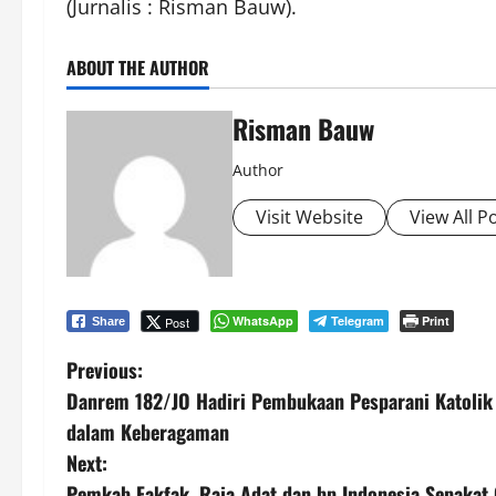
(Jurnalis : Risman Bauw).
ABOUT THE AUTHOR
Risman Bauw
Author
Visit Website
View All P
WhatsApp
Telegram
Print
Post
Share
P
Previous:
Danrem 182/JO Hadiri Pembukaan Pesparani Katolik
o
dalam Keberagaman
s
Next:
Pemkab Fakfak, Raja Adat dan bp Indonesia Sepaka