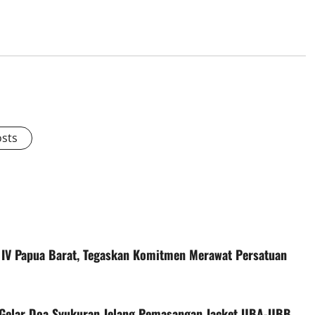
osts
 IV Papua Barat, Tegaskan Komitmen Merawat Persatuan
t Gelar Doa Syukuran Jelang Pemasangan Jacket UBA-UBB