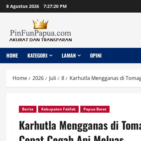
Skip
8 Agustus 2026
7:27:21 PM
to
content
HOME
KATEGORI
LAMAN
OPINI
Home
2026
Juli
8
Karhutla Mengganas di Tomag
Berita
Kabupaten Fakfak
Papua Barat
Karhutla Mengganas di Tom
Cepat Cegah Api Meluas