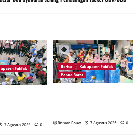
Berita
Kabupaten Fakfak
upaten Fakfak
Papua Barat
Kapolres Fakfak AKBP Naim Ishak
k 666 Tahun Agama
Turun Langsung Salurkan 6.600
i Tanah Papua,
Liter Air Bersih untuk Warga
 Siagakan 214
Fakfak Selatan
Risman Bauw
7 Agustus 2026
0
7 Agustus 2026
0