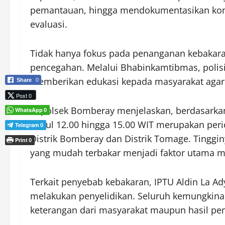
pemantauan, hingga mendokumentasikan kond
evaluasi.
Tidak hanya fokus pada penanganan kebakar
pencegahan. Melalui Bhabinkamtibmas, polisi
memberikan edukasi kepada masyarakat agar
Share
0
Post 0
Kapolsek Bomberay menjelaskan, berdasarkan
WhatsApp
0
pukul 12.00 hingga 15.00 WIT merupakan perio
Telegram
0
Distrik Bomberay dan Distrik Tomage. Tinggin
Print
0
yang mudah terbakar menjadi faktor utama me
Terkait penyebab kebakaran, IPTU Aldin La A
melakukan penyelidikan. Seluruh kemungkin
keterangan dari masyarakat maupun hasil peme