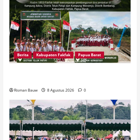
Berita
Kabupaten Fakfak
Papua Barat
Dandim Wahlin Rahman: Dua Jembatan Ini Bukti
Nyata TNI Peduli Masyarakat Fakfak
Risman Bauw
8 Agustus 2026
0