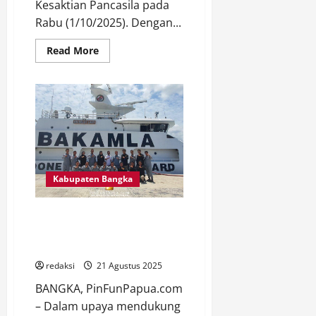
Kesaktian Pancasila pada
Rabu (1/10/2025). Dengan...
Read
Read More
more
about
Pemprov
Papua
Barat
Gelar
Upacara
Hari
Kesaktian
Pancasila,
Lakotani
Tegaskan
Komitmen
Kabupaten Bangka
Gaungkan
Ideologi
Pemersatu
Bakamla dan BNNK Bangka
Bangsa
Perkuat Sinergi Cegah Narkoba
di Lingkungan Kerja
redaksi
21 Agustus 2025
BANGKA, PinFunPapua.com
– Dalam upaya mendukung