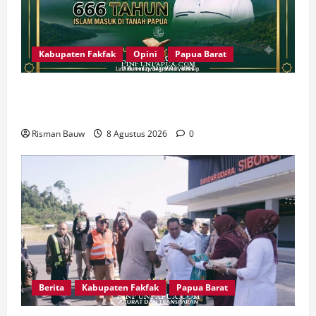
Kabupaten Fakfak
Opini
Papua Barat
666 Tahun Islam di Tanah Papua: Sejarah yang
Harus Dirawat, Bukan Sekadar Dirayakan
Risman Bauw
8 Agustus 2026
0
Berita
Kabupaten Fakfak
Papua Barat