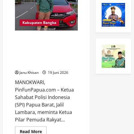
Kabupaten Bangka
Ketua SPI Papua Barat Minta
Pidar Tidak Asal Tuduh
Keterlibatan Oknum Polisi
dalam Dugaan Pungli Tambang
Wasirawi
Janu Khisan
19 Juni 2026
MANOKWARI,
PinFunPapua.com – Ketua
Sahabat Polisi Indonesia
(SPI) Papua Barat, Jalil
Lambara, meminta Ketua
Pilar Pemuda Rakyat...
Read
Read More