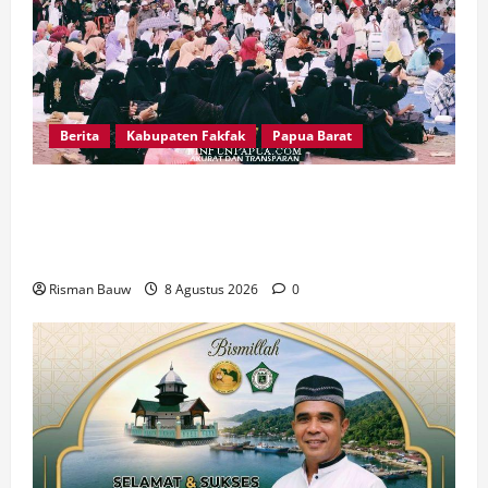
Berita
Kabupaten Fakfak
Papua Barat
Pawai Fajar 666 Tahun Islam Masuk Tanah
Papua, Ratusan Muslim Padati RTH KH Ma’ruf
Amin
Risman Bauw
8 Agustus 2026
0