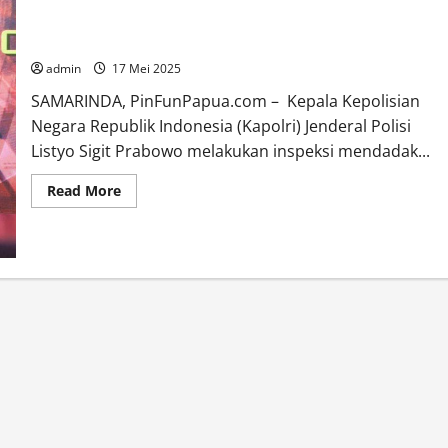
Sidak ke Polsek Samarinda Kota, Kapolri Tegaskan
Pemberantasan Premanisme dan Penguatan Pelayanan Publik
admin
17 Mei 2025
SAMARINDA, PinFunPapua.com – Kepala Kepolisian
Negara Republik Indonesia (Kapolri) Jenderal Polisi
Listyo Sigit Prabowo melakukan inspeksi mendadak...
Read
Read More
more
about
Sidak
ke
Polsek
Samarinda
Kota,
Kapolri
Tegaskan
Pemberantasan
Premanisme
dan
Penguatan
Pelayanan
Publik