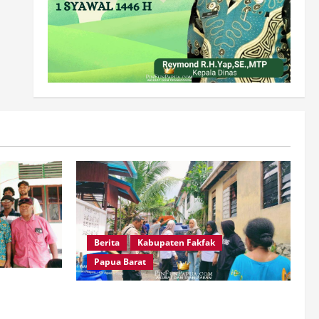
Berita
Kabupaten Fakfak
Papua Barat
m Air dan
Kemarau Panjang, Polri-TNI-Pemkab
t Ketahanan
Fakfak Ringankan Beban Warga