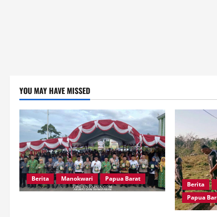
YOU MAY HAVE MISSED
Berita
Manokwari
Papua Barat
Berita
Papua Bar
Peringatan 666 Tahun Islam di Tanah
Papua, MUI Papua Barat Ajak Umat