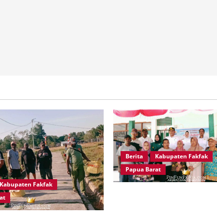
Berita
Kabupaten Fakfak
Papua Barat
Kabupaten Fakfak
Pemkab Fakfak Salurkan Dru
at
Mesin Babat Rumput, Perkua