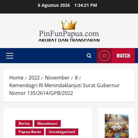
Skip
6 Agustus 2026
1:34:22 PM
to
content
WATCH
Primary
Menu
Home
2022
November
8
Kemendagri RI Menindaklanjuti Surat Gubernur
Nomor 135/2614/GPB/2022
Berita
Manokwari
Papua Barat
Uncategorized