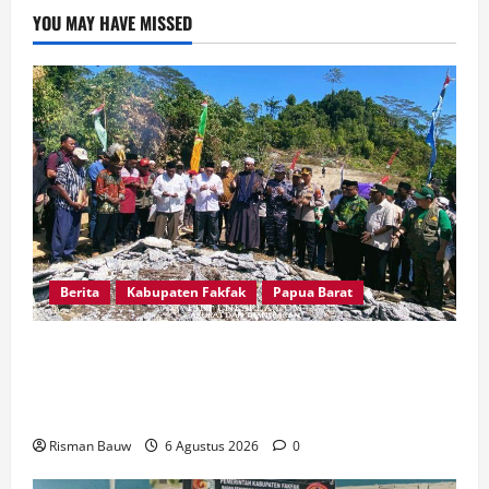
YOU MAY HAVE MISSED
Berita
Kabupaten Fakfak
Papua Barat
Kapolres Fakfak, AKBP Naim Ishak Hadiri Doa
Syukuran 666 Tahun Masuknya Agama Islam di
Tanah Papua
Risman Bauw
6 Agustus 2026
0