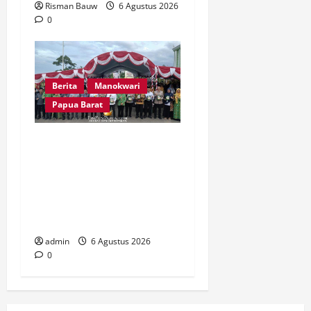
Risman Bauw
6 Agustus 2026
0
Berita
Manokwari
Papua Barat
Peringatan 666 Tahun
Islam di Tanah Papua, MUI
Papua Barat Ajak Umat
Perkuat Toleransi dan
Bangun Peradaban
admin
6 Agustus 2026
0