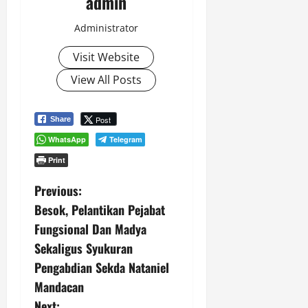
admin
Administrator
Visit Website
View All Posts
Post
Share
WhatsApp
Telegram
Print
P
Previous:
Besok, Pelantikan Pejabat
o
Fungsional Dan Madya
s
Sekaligus Syukuran
Pengabdian Sekda Nataniel
t
Mandacan
Next: