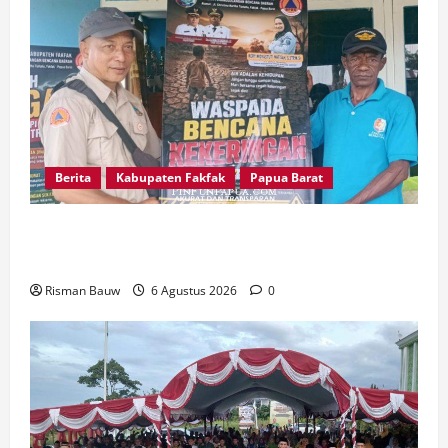
Berita
Kabupaten Fakfak
Papua Barat
Kepala Kampung Otoweri Apresiasi Langkah
BPBD Fakfak Edukasi Warga Hadapi Kekeringan
Risman Bauw
6 Agustus 2026
0