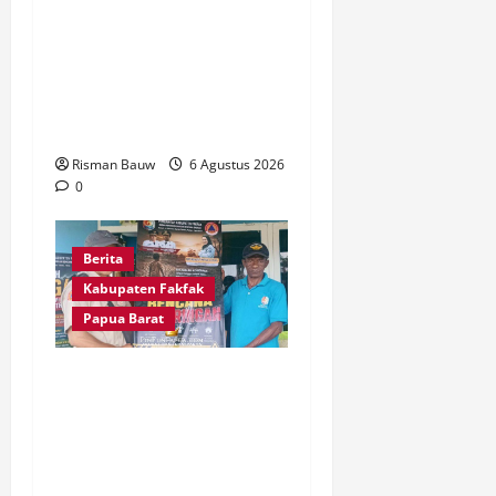
Kapolres Fakfak, AKBP
Naim Ishak Hadiri Doa
Syukuran 666 Tahun
Masuknya Agama Islam di
Tanah Papua
Risman Bauw
6 Agustus 2026
0
Berita
Kabupaten Fakfak
Papua Barat
Kepala Kampung Otoweri
Apresiasi Langkah BPBD
Fakfak Edukasi Warga
Hadapi Kekeringan