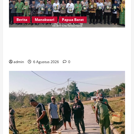
Berita
Manokwari
Papua Barat
Peringatan 666 Tahun Islam di Tanah Papua,
MUI Papua Barat Ajak Umat Perkuat Toleransi
dan Bangun Peradaban
admin
6 Agustus 2026
0