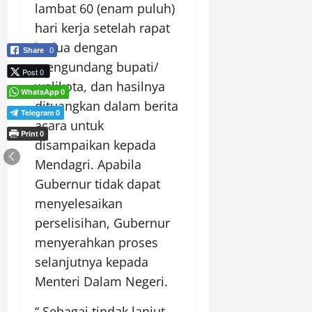
lambat 60 (enam puluh)
hari kerja setelah rapat
kedua dengan
Share
0
mengundang bupati/
Post 0
walikota, dan hasilnya
WhatsApp
0
dituangkan dalam berita
Telegram
0
acara untuk
Print
0
disampaikan kepada
Mendagri. Apabila
Gubernur tidak dapat
menyelesaikan
perselisihan, Gubernur
menyerahkan proses
selanjutnya kepada
Menteri Dalam Negeri.
“ Sebagai tindak lanjut