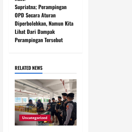
n
Supriatna; Perampingan
OPD Secara Aturan
a
Diperbolehkan, Namun Kita
v
Lihat Dari Dampak
Perampingan Tersebut
i
g
a
RELATED NEWS
t
i
o
n
Uncategorized