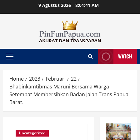
Skip
9 Agustus 2026
8:01:42 AM
to
content
WATCH
Primary
Menu
Home
2023
Februari
22
Bhabinkamtibmas Maruni Bersama Warga
Setempat Membersihkan Badan Jalan Trans Papua
Barat.
Uncategorized