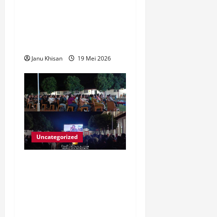
Polda Papua Barat Gelar
Patroli Harkamtibmas,
Wujud Kehadiran Polri Di
Tengah Masyarakat
Janu Khisan
19 Mei 2026
Uncategorized
STIH Manokwari Gelar
Nobar Film Pesta Babi,
Penonton Gaungkan
#papuabukantanahkoson