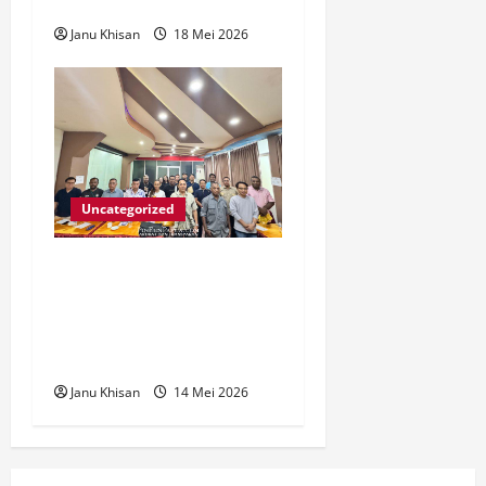
g
Janu Khisan
18 Mei 2026
Uncategorized
KORMI Papua Barat
Matangkan Persiapan
Menuju FORNAS 2027 di
Palu
Janu Khisan
14 Mei 2026