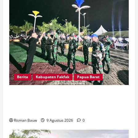
Berita
Kabupaten Fakfak
Papua Barat
Kawal Peringatan 666 Tahun Agama Islam
Masuk Tanah Papua, Kodim Fakfak Pastikan
Perayaan Berlangsung Aman
Risman Bauw
9 Agustus 2026
0