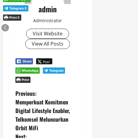
admin
Telegram
0
Print
0
Administrator
Visit Website
View All Posts
Post
Share
WhatsApp
Telegram
Print
P
Previous:
Memperkuat Komitmen
o
Digital Lifestyle Enabler,
s
Telkomsel Meluncurkan
Orbit MiFi
t
Next: