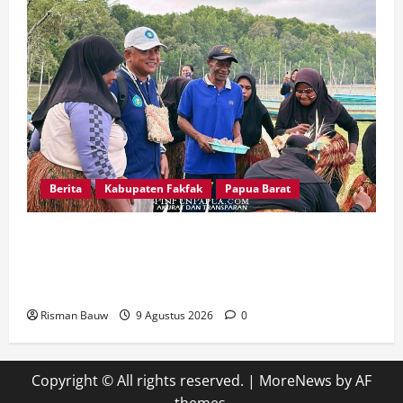
Berita
Kabupaten Fakfak
Papua Barat
Disambut Tarian Yospan, Mahasiswa KKN STIA
Asy-Syafi’iyah Fakfak Diterima Hangat di
Kampung Otoweri
Risman Bauw
9 Agustus 2026
0
Copyright © All rights reserved.
|
MoreNews
by AF
themes.