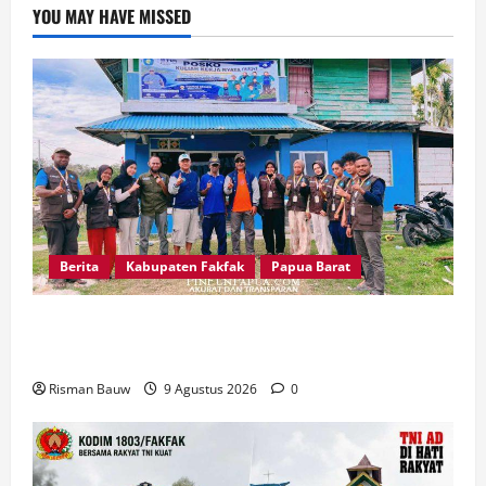
YOU MAY HAVE MISSED
Berita
Kabupaten Fakfak
Papua Barat
Pertama Kali Jadi Lokasi KKN STIA, Kepala
Kampung Otoweri: Ini Berkat bagi Kami
Risman Bauw
9 Agustus 2026
0