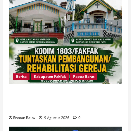
Berita
Kabupaten Fakfak
Papua Barat
Dandim Fakfak Wahlin Rahman Tegaskan TNI
Hadir untuk Rakyat, Dua Gereja Rampung
Direhabilitasi
Risman Bauw
9 Agustus 2026
0