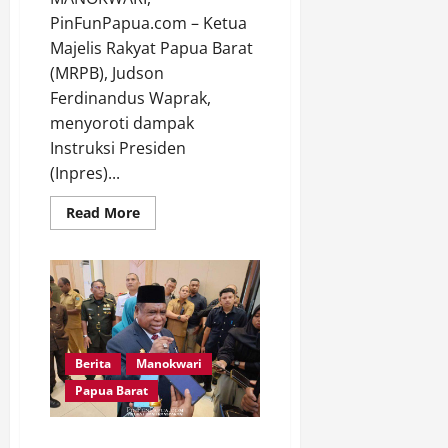
PinFunPapua.com – Ketua
Majelis Rakyat Papua Barat
(MRPB), Judson
Ferdinandus Waprak,
menyoroti dampak
Instruksi Presiden
(Inpres)...
Read
Read More
more
about
MRPB
Soroti
Dampak
Inpres
Nomor
1
Tahun
2025
Berita
Manokwari
terhadap
Papua
Papua Barat
Gubernur Papua Barat,