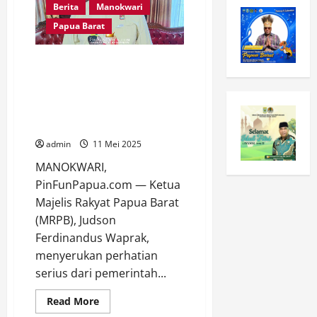
Berita
Manokwari
Papua Barat
Ketua MRPB Minta Pemerintah
Prioritaskan Kesejahteraan
Guru Honorer dan Penanganan
Krisis Tenaga Medis di Papua
Barat
admin
11 Mei 2025
MANOKWARI,
PinFunPapua.com — Ketua
Majelis Rakyat Papua Barat
(MRPB), Judson
Ferdinandus Waprak,
menyerukan perhatian
serius dari pemerintah...
Read
Read More
more