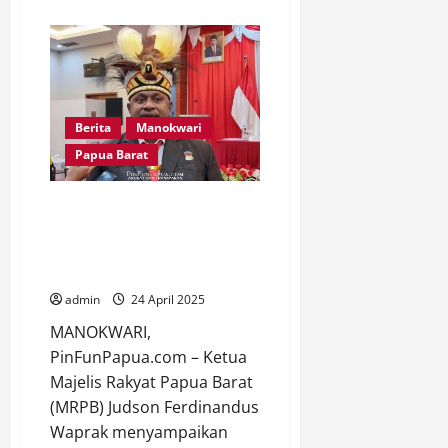
about
Ketua
MRPB
Minta
Pemerintah
Prioritaskan
Kesejahteraan
Guru
Honorer
Berita
Manokwari
dan
Penanganan
Papua Barat
Krisis
Tenaga
Medis
di
Ketua MRPB Ingatkan Para
Papua
Bupati: Bangun Daerah dengan
Barat
Ketulusan Demi Masa Depan
Otsus dan Generasi Papua Asli
admin
24 April 2025
MANOKWARI,
PinFunPapua.com – Ketua
Majelis Rakyat Papua Barat
(MRPB) Judson Ferdinandus
Waprak menyampaikan