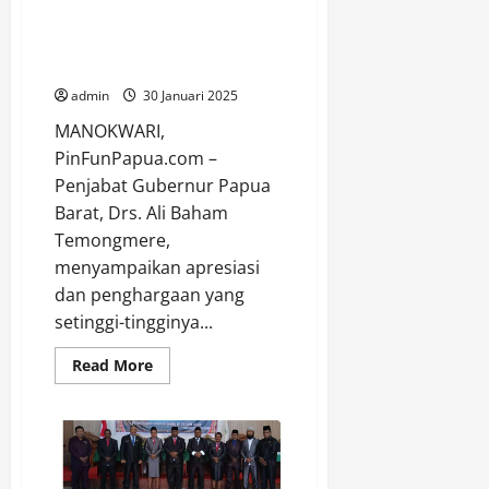
Pengalaman Wakil Ketua I
MRPB Bisa Jadi Teladan
Masyarakat
admin
30 Januari 2025
MANOKWARI,
PinFunPapua.com –
Penjabat Gubernur Papua
Barat, Drs. Ali Baham
Temongmere,
menyampaikan apresiasi
dan penghargaan yang
setinggi-tingginya...
Read
Read More
more
about
Gubernur
Papua
Barat,
Pengalaman
Wakil
Ketua