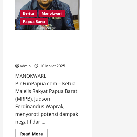
Dukungan
terhadap
MRPB
Berita
Manokwari
dan
Pemuda
Papua Barat
Ketua MRPB, Efisiensi
Anggaran Pemerintah Pusat
Berpotensi Berdampak Negatif
bagi Papua
admin
10 Maret 2025
MANOKWARI,
PinFunPapua.com – Ketua
Majelis Rakyat Papua Barat
(MRPB), Judson
Ferdinandus Waprak,
menyoroti potensi dampak
negatif dari...
Read
Read More