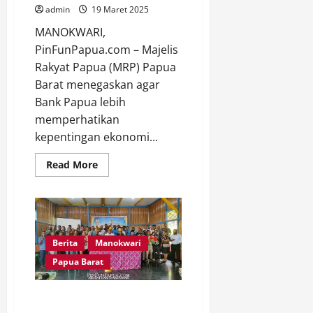
admin
19 Maret 2025
MANOKWARI,
PinFunPapua.com – Majelis
Rakyat Papua (MRP) Papua
Barat menegaskan agar
Bank Papua lebih
memperhatikan
kepentingan ekonomi...
Read
Read More
more
about
MRP
Papua
Barat
Minta
Bank
Papua
Berita
Manokwari
Lebih
Berpihak
Papua Barat
pada
Ekonomi
Masyarakat
Ketua MRP Papua Barat
Asli
Papua