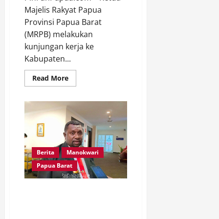
Majelis Rakyat Papua
Provinsi Papua Barat
(MRPB) melakukan
kunjungan kerja ke
Kabupaten...
Read
Read More
more
about
Ketua
MRPB
dan
Bupati
Bintuni
Serukan
Persatuan
untuk
Berita
Manokwari
Masa
Depan
Papua Barat
Daerah
MRP Papua Barat Minta Bank
Papua Lebih Berpihak pada
Ekonomi Masyarakat Asli Papua