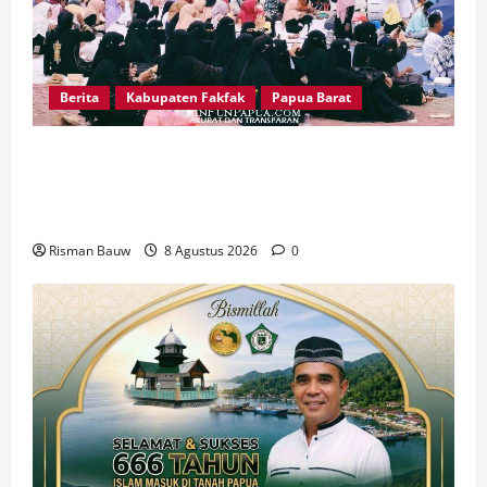
Berita
Kabupaten Fakfak
Papua Barat
Pawai Fajar 666 Tahun Islam Masuk Tanah
Papua, Ratusan Muslim Padati RTH KH Ma’ruf
Amin
Risman Bauw
8 Agustus 2026
0