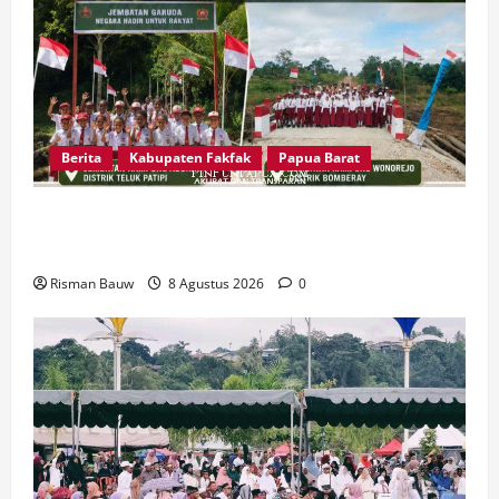
Berita
Kabupaten Fakfak
Papua Barat
Dandim Wahlin Rahman: Dua Jembatan Ini Bukti
Nyata TNI Peduli Masyarakat Fakfak
Risman Bauw
8 Agustus 2026
0