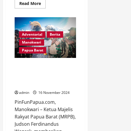
Read
Read More
more
about
MRPB
Tutup
Masa
Sidang
IV
Adventorial
Berita
dan
Buka
Manokwari
Sidang
I
Papua Barat
Tahun
2025,
Fokus
pada
Ketua MRPB Apresiasi
Evaluasi
Kunjungan KASAD TNI ke Papua
dan
Aspirasi
Barat, Dorong Percepatan
OAP
Pembangunan Ekonomi Lokal
admin
16 November 2024
PinFunPapua.com,
Manokwari – Ketua Majelis
Rakyat Papua Barat (MRPB),
Judson Ferdinandus