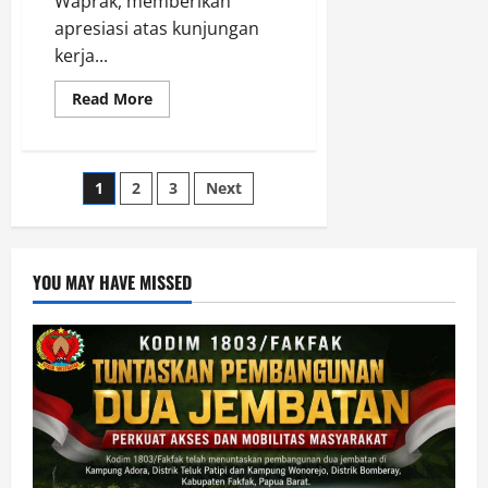
Waprak, memberikan
apresiasi atas kunjungan
kerja...
Read
Read More
more
about
Ketua
MRPB
Apresiasi
Paginasi
1
2
3
Next
Kunjungan
KASAD
TNI
pos
ke
Papua
Barat,
YOU MAY HAVE MISSED
Dorong
Percepatan
Pembangunan
Ekonomi
Lokal