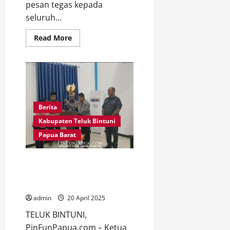
pesan tegas kepada
seluruh...
Read
Read More
more
about
Ketua
MRPB
Ingatkan
Para
Bupati:
Bangun
Daerah
Berita
dengan
Ketulusan
Kabupaten Teluk Bintuni
Demi
Masa
Papua Barat
Depan
Otsus
dan
Generasi
Ketua MRPB dan Bupati Bintuni
Papua
Serukan Persatuan untuk Masa
Asli
Depan Daerah
admin
20 April 2025
TELUK BINTUNI,
PinFunPapua.com – Ketua