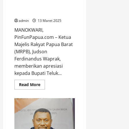
Apresiasi Bupati Teluk Wondama
atas Dukungan terhadap MRPB
dan Pemuda
admin
13 Maret 2025
MANOKWARI,
PinFunPapua.com – Ketua
Majelis Rakyat Papua Barat
(MRPB), Judson
Ferdinandus Waprak,
memberikan apresiasi
kepada Bupati Teluk...
Read
Read More
more
about
Ketua
MRP
Papua
Barat
Apresiasi
Bupati
Teluk
Wondama
atas