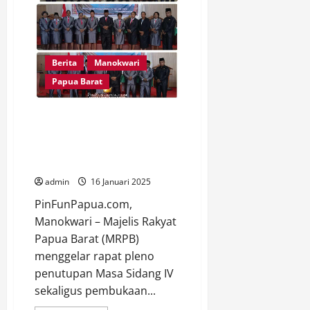
I
MRPB
Bisa
Jadi
Teladan
Masyarakat
Berita
Manokwari
Papua Barat
MRPB Tutup Masa Sidang IV dan
Buka Sidang I Tahun 2025,
Fokus pada Evaluasi dan
Aspirasi OAP
admin
16 Januari 2025
PinFunPapua.com,
Manokwari – Majelis Rakyat
Papua Barat (MRPB)
menggelar rapat pleno
penutupan Masa Sidang IV
sekaligus pembukaan...