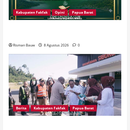
Kabupaten Fakfak
Opini
Papua Barat
666 Tahun Islam di Tanah Papua: Sejarah yang
Harus Dirawat, Bukan Sekadar Dirayakan
Risman Bauw
8 Agustus 2026
0
Berita
Kabupaten Fakfak
Papua Barat
Satu Tungku Tiga Batu Menggema, Bupati-