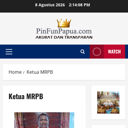
Skip
8 Agustus 2026
2:14:09 PM
to
content
WATCH
Primary
Menu
Home
Ketua MRPB
Ketua MRPB